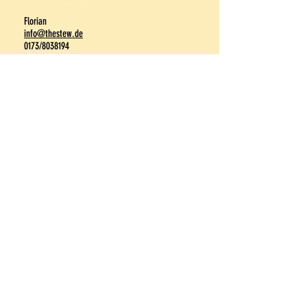
Florian
info@thestew.de
0173/8038194
Florian Mickan